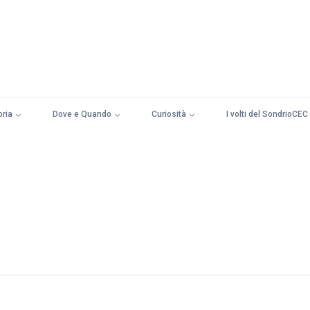
oria
Dove e Quando
Curiosità
I volti del SondrioCEC