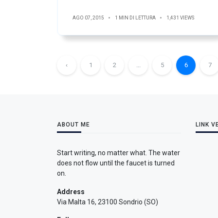
AGO 07, 2015
1 MIN DI LETTURA
1,431 VIEWS
‹
1
2
...
5
6
7
ABOUT ME
LINK V
Start writing, no matter what. The water
does not flow until the faucet is turned
on.
Address
Via Malta 16, 23100 Sondrio (SO)