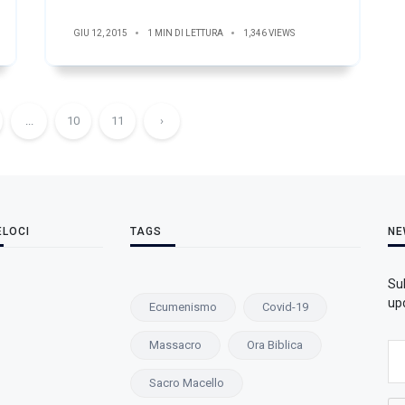
GIU 12, 2015
1 MIN DI LETTURA
1,346 VIEWS
...
10
11
›
ELOCI
TAGS
NE
Su
upd
Ecumenismo
Covid-19
Massacro
Ora Biblica
Sacro Macello