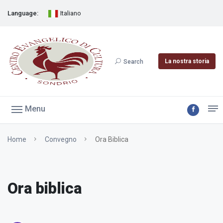
Language:
Italiano
La nostra storia
Search
Menu
Home
Convegno
Ora Biblica
Ora biblica