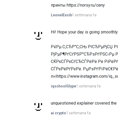
принты https://norsy.ru/ceny
1 settimana fa
LeonelExcib
Hi! Hope your day is going smoothly
РќРµ С‚СЂР°С‚СЊ РІСЂРµРјСЏ РІ
РјРµР¶РґСѓРЅР°СЂРѕРґРЅС‹Рµ РІ
СЌРєСЃРєСѓСЂСЃРёРё Рё РіРёРґ
СЃРєРёРґРєРё. РџРѕРґРїРёС€РёС
п»їhttps://www.instagram.com/iq_s
1 settimana fa
iqschoolGlype
unquestioned explainer covered the c
1 settimana fa
ai crypto