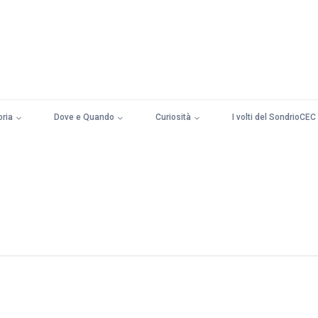
oria
Dove e Quando
Curiosità
I volti del SondrioCEC