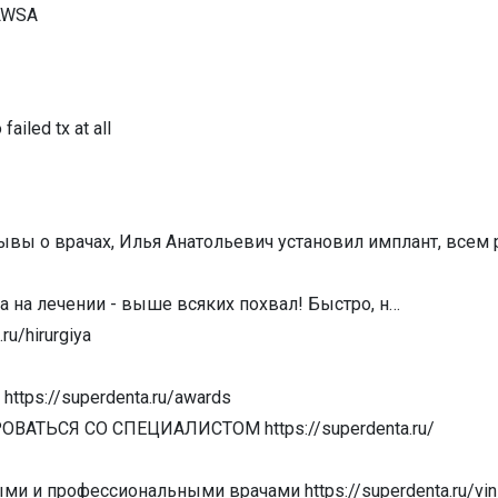
BLWSA
ailed tx at all
тзывы о врачах, Илья Анатольевич установил имплант, все
 на лечении - выше всяких похвал! Быстро, н…
ru/hirurgiya
s://superdenta.ru/awards
ТЬСЯ СО СПЕЦИАЛИСТОМ https://superdenta.ru/
ми и профессиональными врачами https://superdenta.ru/vini