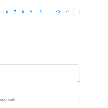
6
7
8
9
10
...
40
41
›