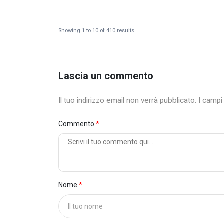
Showing
1
to
10
of
410
results
Lascia un commento
Il tuo indirizzo email non verrà pubblicato. I camp
Commento
Nome