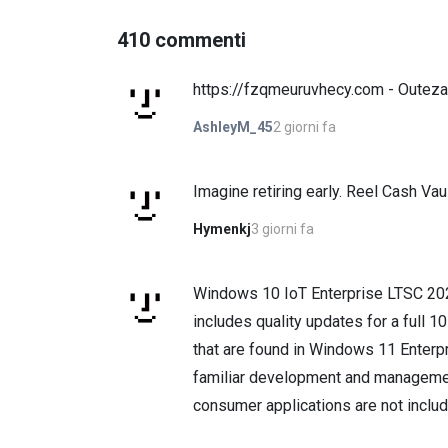
410 commenti
https://fzqmeuruvhecy.com - Outez
2 giorni fa
AshleyM_45
Imagine retiring early. Reel Cash Vau
3 giorni fa
Hymenkj
Windows 10 IoT Enterprise LTSC 2021
includes quality updates for a full 1
that are found in Windows 11 Enterpr
familiar development and managemen
consumer applications are not include