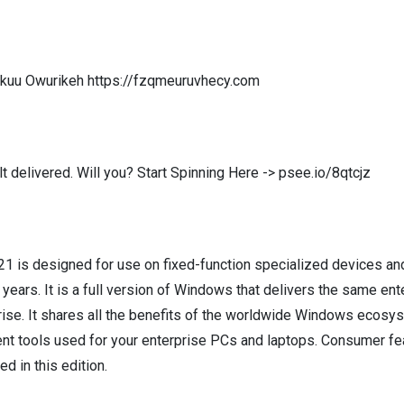
akuu Owurikeh https://fzqmeuruvhecy.com
lt delivered. Will you? Start Spinning Here -> psee.io/8qtcjz
 is designed for use on fixed-function specialized devices and
0 years. It is a full version of Windows that delivers the same en
ise. It shares all the benefits of the worldwide Windows ecosys
t tools used for your enterprise PCs and laptops. Consumer fe
d in this edition.