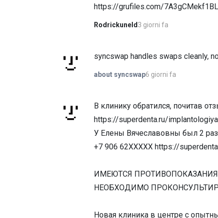
https://grufiles.com/7A3gCMekf1
3 giorni fa
Rodrickuneld
syncswap handles swaps cleanly, no f
6 giorni fa
about syncswap
В клинику обратился, почитав о
https://superdenta.ru/implantologiya
У Елены Вячеславовны был 2 раза
+7 906 62XXXXX https://superdenta.
ИМЕЮТСЯ ПРОТИВОПОКАЗАНИЯ http
НЕОБХОДИМО ПРОКОНСУЛЬТИРОВА
Новая клиника в центре с опытны