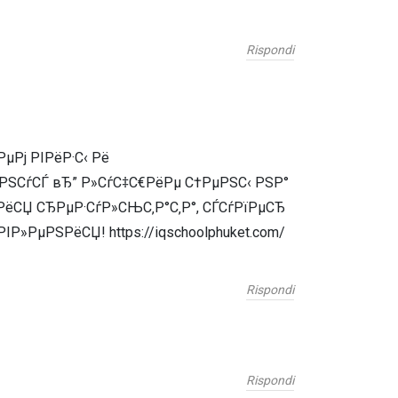
Rispondi
Рј РІРёР·С‹ Рё
РЅСѓСЃ вЂ” Р»СѓС‡С€РёРµ С†РµРЅС‹ РЅР°
РёСЏ СЂРµР·СѓР»СЊС‚Р°С‚Р°, СЃСѓРїРµСЂ
РµРЅРёСЏ! https://iqschoolphuket.com/
Rispondi
Rispondi