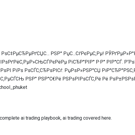
.
 РѕС‡РµСЂРµРґСЏС… РЅР° РџС…СѓРєРµС‚Рµ! РЎРґРµР»Р°Рµ
РѕРґРёС‚РµР»СЊСЃРєРёРµ РїСЂР°РІР° Р·Р° РІР°СЃ. Р‘Рѕ
РѕРІ РїРѕ РѕСЃС‚СЂРѕРІСѓ. РџРѕР»РЅР°СЏ РіР°СЂР°РЅС‚
‚РµСЃСЊ РЅР° РЅР°С€Рё РЅРѕРІРѕСЃС‚Рё Рё РѕР±РЅРѕРІР»
chool_phuket
omplete ai trading playbook, ai trading covered here.