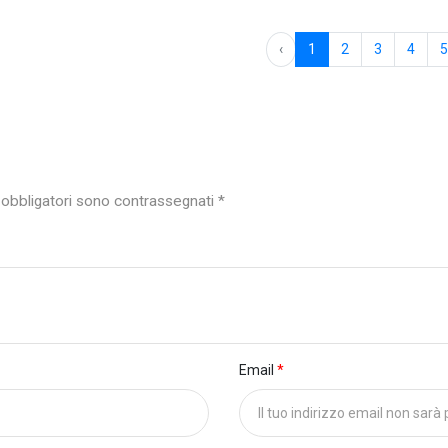
‹
1
2
3
4
5
i obbligatori sono contrassegnati *
Email