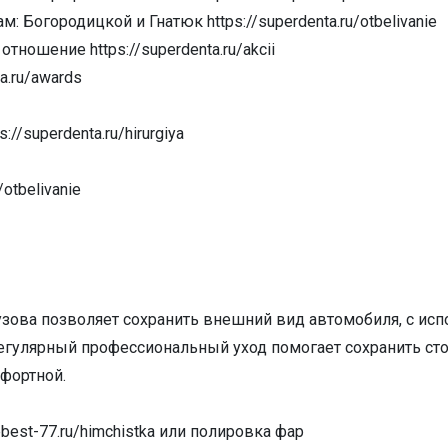
 Богородицкой и Гнатюк https://superdenta.ru/otbelivanie
ношение https://superdenta.ru/akcii
a.ru/awards
://superdenta.ru/hirurgiya
/otbelivanie
зова позволяет сохранить внешний вид автомобиля, с ис
егулярный профессиональный уход помогает сохранить сто
фортной.
best-77.ru/himchistka или полировка фар