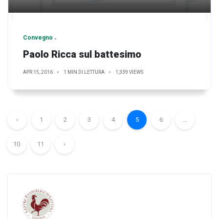
Convegno
Paolo Ricca sul battesimo
APR 15, 2016
1 MIN DI LETTURA
1,339 VIEWS
‹
1
2
3
4
5
6
...
10
11
›