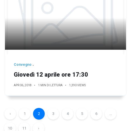
Convegno
Giovedì 12 aprile ore 17:30
APR 06, 2018
1 MIN DI LETTURA
1,390 VIEWS
‹
1
2
3
4
5
6
...
10
11
›