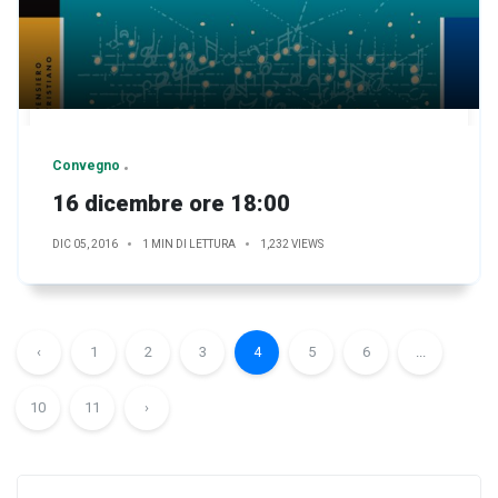
Convegno
16 dicembre ore 18:00
DIC 05, 2016
1 MIN DI LETTURA
1,232 VIEWS
‹
1
2
3
4
5
6
...
10
11
›