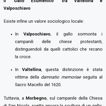
Il "Gallo Ecumenico" tra Valtellina e
Valposchiavo
Esiste infine un valore sociologico locale:
In
Valposchiavo
, il gallo sormonta i
campanili delle chiese protestanti,
distinguendoli da quelli cattolici che recano
la croce.
In
Valtellina
, questa distinzione è stata
vittima della
damnatio memoriae
seguita al
Sacro Macello del 1620.
Tuttavia, a
Morbegno
, sul campanile della Chiesa
di San Nicola, svetta ancora la scultura di un gallo: