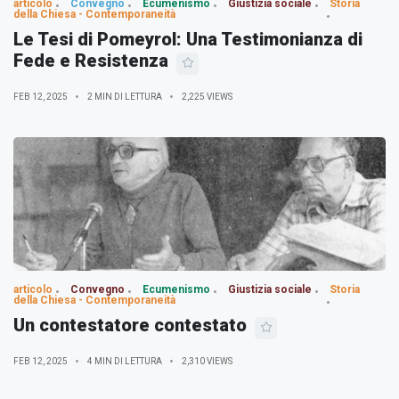
articolo
Convegno
Ecumenismo
Giustizia sociale
Storia
della Chiesa - Contemporaneità
Le Tesi di Pomeyrol: Una Testimonianza di
Fede e Resistenza
FEB 12, 2025
2 MIN DI LETTURA
2,225 VIEWS
articolo
Convegno
Ecumenismo
Giustizia sociale
Storia
della Chiesa - Contemporaneità
Un contestatore contestato
FEB 12, 2025
4 MIN DI LETTURA
2,310 VIEWS