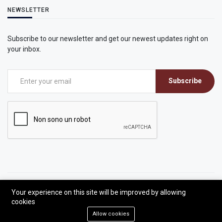
NEWSLETTER
Subscribe to our newsletter and get our newest updates right on
your inbox.
Subscribe
Your experience on this site will be improved by allowing
©2026 CEC - Sondrio Evangelica
cookies
Developed by Antonio Alia | All rights reserved.
Allow cookies