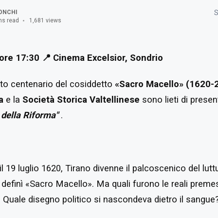
ONCHI
S
ns read
1,681 views
 ore 17:30
📍 Cinema Excelsior, Sondrio
rto centenario del cosiddetto
«Sacro Macello» (1620-
a
e la
Società Storica Valtellinese
sono lieti di presen
i della Riforma"
.
e il 19 luglio 1620, Tirano divenne il palcoscenico del lu
definì «Sacro Macello». Ma quali furono le reali preme
a? Quale disegno politico si nascondeva dietro il sangue