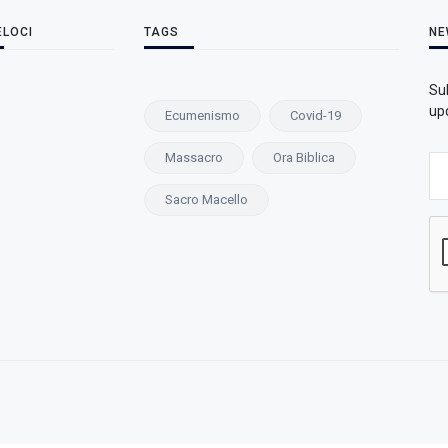
ELOCI
TAGS
NE
Su
upd
Ecumenismo
Covid-19
Massacro
Ora Biblica
Sacro Macello