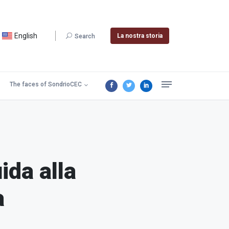
English
La nostra storia
Search
The faces of SondrioCEC
ida alla
a