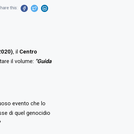
hare this:
2020)
, il
Centro
tare il volume:
"Guida
ttuoso evento che lo
sse di quel genocidio
?