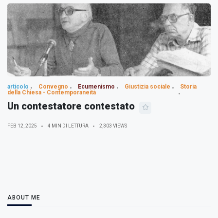
articolo
Convegno
Ecumenismo
Giustizia sociale
Storia
della Chiesa - Contemporaneità
Un contestatore contestato
FEB 12, 2025
4 MIN DI LETTURA
2,303 VIEWS
ABOUT ME