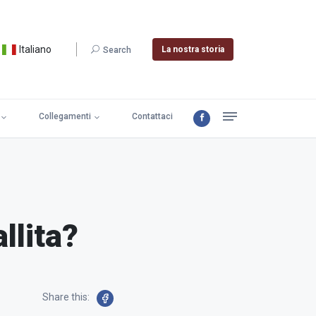
Italiano
La nostra storia
Search
Collegamenti
Contattaci
llita?
Share this: