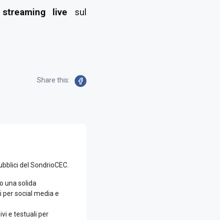
o
streaming live
sul
Share this:
ubblici del SondrioCEC.
to una solida
i per social media e
vi e testuali per