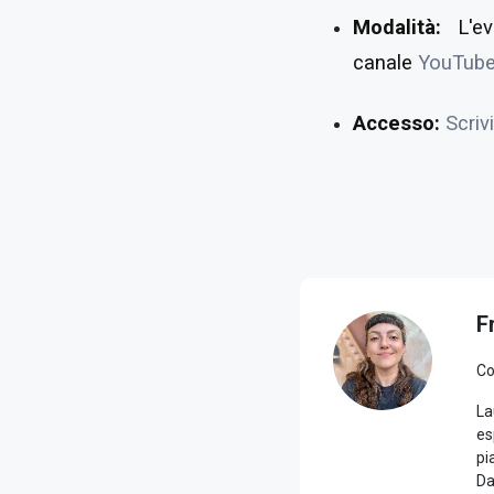
Modalità:
L'ev
canale
YouTube
Accesso:
Scrivi
F
Co
La
es
pi
Da