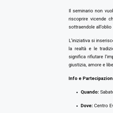
Il seminario non vuo
riscoprire vicende ch
sottraendole all'oblio
L'iniziativa si inseri
la realtà e le tradi
significa rifiutare l
giustizia, amore e lib
Info e Partecipazio
Quando:
Sabato
Dove:
Centro Ev