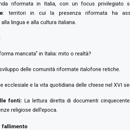
nda riformata in Italia, con un focus privilegiato 
se
: territori in cui la presenza riformata ha assun
lla lingua e alla cultura italiana.
:
iforma mancata" in Italia: mito o realtà?
sviluppo delle comunità riformate italofone retiche.
 ecclesiale e la vita quotidiana delle chiese nel XVI se
le fonti:
La lettura diretta di documenti cinquecent
nze religiose dell'epoca.
l fallimento