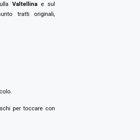
sulla
Valtellina
e sul
to tratti originali,
colo.
eschi per toccare con