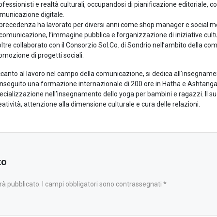
ofessionisti e realtà culturali, occupandosi di pianificazione editoriale, c
municazione digitale.
 precedenza ha lavorato per diversi anni come shop manager e social 
 comunicazione, l’immagine pubblica e l’organizzazione di iniziative cult
oltre collaborato con il Consorzio Sol.Co. di Sondrio nell’ambito della co
omozione di progetti sociali.
canto al lavoro nel campo della comunicazione, si dedica all’insegname
nseguito una formazione internazionale di 200 ore in Hatha e Ashtang
ecializzazione nell’insegnamento dello yoga per bambini e ragazzi. Il su
eatività, attenzione alla dimensione culturale e cura delle relazioni.
to
rrà pubblicato. I campi obbligatori sono contrassegnati *