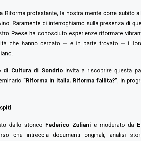
 Riforma protestante, la nostra mente corre subito al
lvino. Raramente ci interroghiamo sulla presenza di q
nostro Paese ha conosciuto esperienze riformate vibranti
tà che hanno cercato — e in parte trovato — il lor
liano.
 di Cultura di Sondrio
invita a riscoprire questa p
seminario
“Riforma in Italia. Riforma fallita?”
, in pro
spiti
ato dallo storico
Federico Zuliani
e moderato da
E
so che intreccia documenti originali, analisi stori