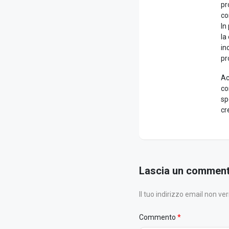
pr
co
In
la
in
pr
Ac
co
sp
cr
Lascia un commen
Il tuo indirizzo email non ve
Commento