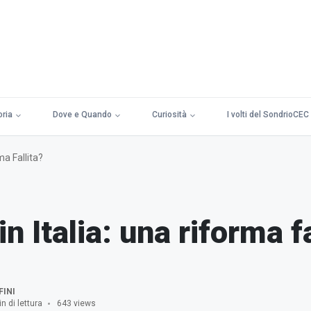
oria
Dove e Quando
Curiosità
I volti del SondrioCEC
ma Fallita?
n Italia: una riforma fa
INI
n di lettura
643 views