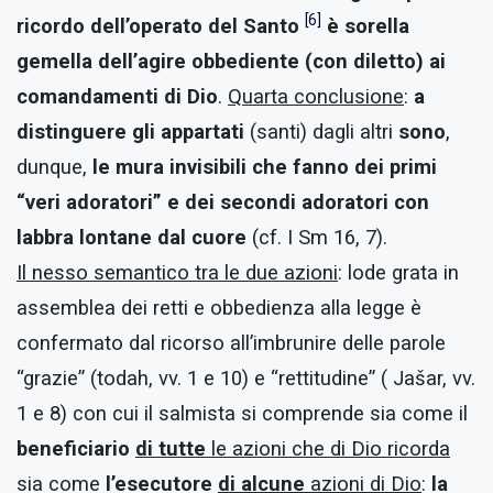
[6]
ricordo dell’operato del Santo
è sorella
gemella dell’agire obbediente (con diletto) ai
comandamenti di Dio
.
Quarta conclusione
:
a
distinguere gli
appartati
(santi) dagli altri
sono
,
dunque,
le mura invisibili che fanno dei primi
“veri adoratori” e dei secondi adoratori con
labbra lontane dal cuore
(cf. I Sm 16, 7).
Il nesso semantico tra le due azioni
: lode grata in
assemblea dei retti e obbedienza alla legge è
confermato dal ricorso all’imbrunire delle parole
“grazie” (todah, vv. 1 e 10) e “rettitudine” ( Jašar, vv.
1 e 8) con cui il salmista si comprende sia come il
beneficiario
di tutte
le azioni che di Dio ricorda
sia come
l’esecutore
di alcune
azioni di Dio
:
la