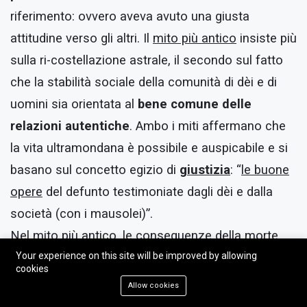
riferimento: ovvero aveva avuto una giusta
attitudine verso gli altri. Il
mito più antico
insiste più
sulla ri-costellazione astrale, il secondo sul fatto
che la stabilità sociale della comunità di dèi e di
uomini sia orientata al
bene comune delle
relazioni autentiche
. Ambo i miti affermano che
la vita ultramondana è possibile e auspicabile e si
basano sul concetto egizio di
giustizia
: “
le buone
opere
del defunto testimoniate dagli dèi e dalla
società (con i mausolei)”.
Nel mito più antico, le conseguenze della morte
sono simboleggiate dal
Your experience on this site will be improved by allowing
cookies
dilaniamento/smembramento di Osiride; ma la
Allow cookies
morte è sconfiggibile in ragione del legame che