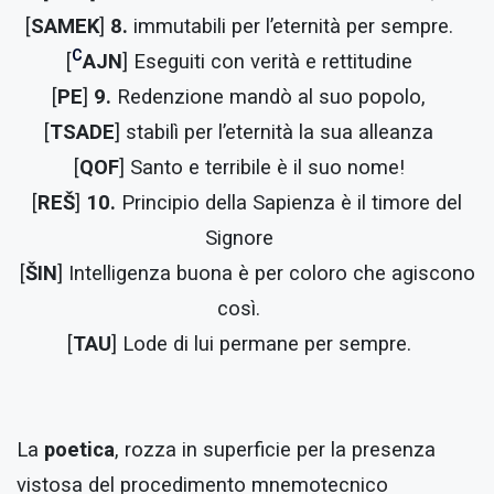
[
SAMEK
]
8.
immutabili per l’eternità per sempre.
C
[
AJN
] Eseguiti con verità e rettitudine
[
PE
]
9.
Redenzione mandò al suo popolo,
[
TSADE
] stabilì per l’eternità la sua alleanza
[
QOF
] Santo e terribile è il suo nome!
[
REŠ
]
10.
Principio della Sapienza è il timore del
Signore
[
ŠIN
] Intelligenza buona è per coloro che agiscono
così.
[
TAU
] Lode di lui permane per sempre.
La
poetica
, rozza in superficie per la presenza
vistosa del procedimento mnemotecnico