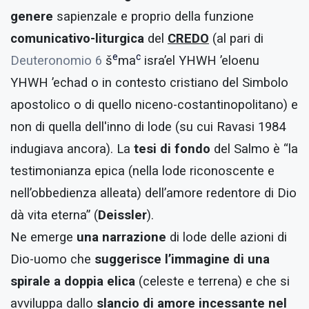
genere
sapienzale e proprio della funzione
comunicativo-liturgica
del
CREDO
(al pari di
e
c
Deuteronomio 6
š
ma
isra’el YHWH ’eloenu
YHWH ’echad o in contesto cristiano del Simbolo
apostolico o di quello niceno-costantinopolitano) e
non di quella dell'inno di lode (su cui Ravasi 1984
indugiava ancora). La
tesi di fondo
del Salmo è “la
testimonianza epica (nella lode riconoscente e
nell’obbedienza alleata) dell’amore redentore di Dio
dà vita eterna” (
Deissler
).
Ne emerge
una narrazione
di lode delle azioni di
Dio-uomo che
suggerisce l’immagine di una
spirale a doppia elica
(celeste e terrena) e che si
avviluppa dallo
slancio di amore incessante nel