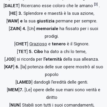
[3]
[
DALET
] Ricercano esse coloro che le amano
.
[
HE
]
3.
Splendore e maestà è la sua azione,
[
WAW
]
e
la sua
giustizia
permane per sempre.
[
ZAIN
]
4.
[Un]
memoriale
ha fissato per i suoi
prodigi.
[
CHET
]
Grazioso
e
tenero
è il Signore.
[
TET
]
5.
Cibo
ha dato a chi lo teme,
[
JOD
] si ricorda per
l’eternità
della sua alleanza.
[
KAF
]
6.
[la] potenza delle sue opere mostrò al suo
popolo
[
LAMED
] dandogli l’eredità delle genti.
[
MEM
]
7.
[Le] opere delle sue mani sono verità e
diritto
[
NUN
] Stabili son tutti i suoi comandamenti,