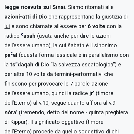
legge ricevuta sul Sinai
. Siamo ritornati alle
azioni
-atti di Dio
che rappresentano la
giustizia di
lui
e sono chiamate all’essere per
6 volte
con la
c
radice
asah
(usata anche per dire le azioni
dell’essere umano), la cui šabath è il sinonimo
c
pa
al
(questa forma lessicale è in parallelismo con
e
la
ts
daqah
di Dio “la salvezza escatologica”) e
per altre 10 volte da termini-performativi che
finiscono per provocare le 7 parole-azione
dell’essere umano, quindi la radice
jr’
(timore
dell’Eterno) al v.10, segue quanto affiora al v.9
nôra’
(tremendo, detto del nome - quinta preghiera
di Kippur). Il significato oggettivo (timore
dell’Eterno) procede da quello soggettivo di chi