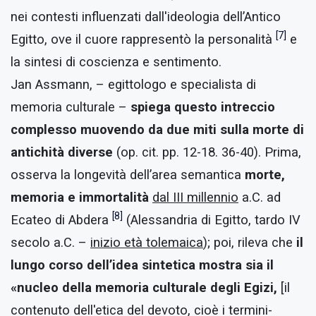
nei contesti influenzati dall'ideologia dell’Antico
[7]
Egitto, ove il cuore rappresentò la personalità
e
la sintesi di coscienza e sentimento.
Jan Assmann, – egittologo e specialista di
memoria culturale –
spiega questo intreccio
complesso muovendo da due miti sulla morte di
antichità diverse
(op. cit. pp. 12-18. 36-40). Prima,
osserva la longevità dell’area semantica
morte,
memoria e immortalità
dal III millennio
a.C. ad
[8]
Ecateo di Abdera
(Alessandria di Egitto, tardo IV
secolo a.C. –
inizio età tolemaica
); poi, rileva che
il
lungo corso dell’idea sintetica mostra sia il
«nucleo della memoria culturale degli Egizi,
[il
contenuto dell'etica del devoto, cioè i termini-