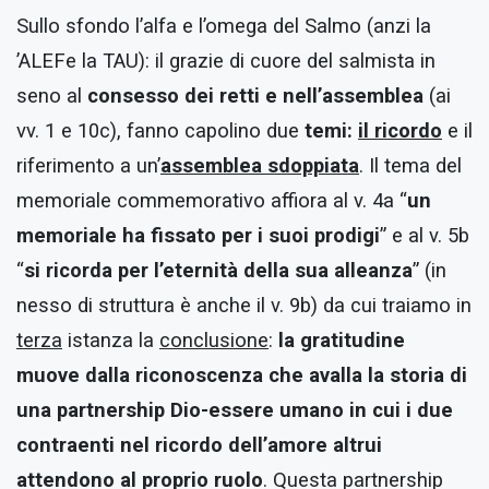
Sullo sfondo l’alfa e l’omega del Salmo (anzi la
’ALEFe la TAU): il grazie di cuore del salmista in
seno al
consesso dei retti e nell’assemblea
(ai
vv. 1 e 10c), fanno capolino due
temi:
il ricordo
e il
riferimento a un’
assemblea sdoppiata
. Il tema del
memoriale commemorativo affiora al v. 4a “
un
memoriale ha fissato per i suoi prodigi
” e al v. 5b
“
si ricorda per l’eternità della sua alleanza
” (in
nesso di struttura è anche il v. 9b) da cui traiamo in
terza
istanza la
conclusione
:
la gratitudine
muove dalla riconoscenza che avalla la storia di
una partnership
Dio-essere umano in cui i due
contraenti nel ricordo dell’amore altrui
attendono al proprio ruolo
. Questa partnership