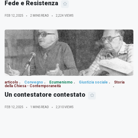
Fede e Resistenza
FEB 12, 2025
2 MINS READ
2,224 VIEWS
articolo
Convegno
Ecumenismo
Giustizia sociale
Storia
della Chiesa - Contemporaneità
Un contestatore contestato
FEB 12, 2025
1 MINS READ
2,310 VIEWS