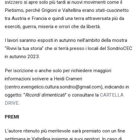
svizzero si apre solo più tardi ai nuovi movimenti come il
Pietismo, perché Grigioni e Valtellina erano stati-cuscinetto
tra Austria e Francia e quindi una terra attraversata più da
eserciti, guerra, miseria e orrori che da libertà.
I lavori saranno esposti in autunno nell’ambito della mostra
"Rivivi la tua storia" che si terrà presso i locali del SondrioCEC
in autunno 2023.
Per iscrizione o anche solo per richiedere maggiori
informazioni scrivere a Heidi Crameri
(centro.evengelico.cultura.sondrio@gmail.com), indicando in
oggetto: “
Ricordi dimenticati
” o consultare la
CARTELLA
DRIVE
.
PREMI
L’autore ritenuto più meritevole sarà premiato con un fine
settimana in Valtellina insieme ai suoi genitori. In caso di