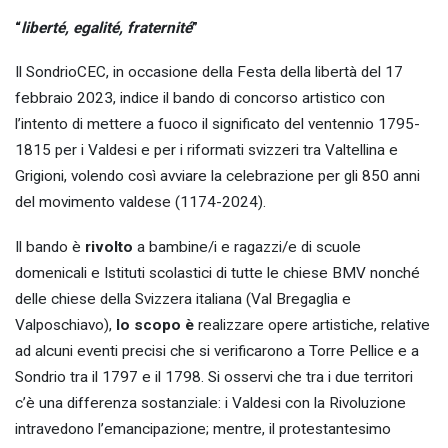
“
liberté, egalité, fraternité
”
Il SondrioCEC, in occasione della Festa della libertà del 17
febbraio 2023, indice il bando di concorso artistico con
l’intento di mettere a fuoco il significato del ventennio 1795-
1815 per i Valdesi e per i riformati svizzeri tra Valtellina e
Grigioni, volendo così avviare la celebrazione per gli 850 anni
del movimento valdese (1174-2024).
Il bando è
rivolto
a bambine/i e ragazzi/e di scuole
domenicali e Istituti scolastici di tutte le chiese BMV nonché
delle chiese della Svizzera italiana (Val Bregaglia e
Valposchiavo),
lo scopo è
realizzare opere artistiche, relative
ad alcuni eventi precisi che si verificarono a Torre Pellice e a
Sondrio tra il 1797 e il 1798. Si osservi che tra i due territori
c’è una differenza sostanziale: i Valdesi con la Rivoluzione
intravedono l’emancipazione; mentre, il protestantesimo