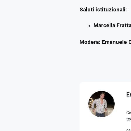
Saluti istituzionali:
Marcella Fratt
Modera:
Emanuele 
E
Co
te
ce