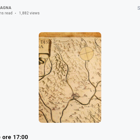
PAGNA
S
ns read
1,882 views
 ore 17:00