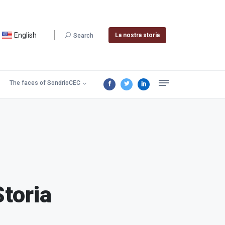
English
La nostra storia
Search
The faces of SondrioCEC
Storia