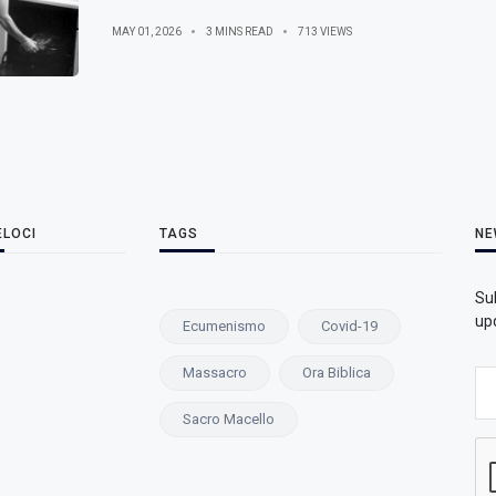
MAY 01, 2026
3 MINS READ
713 VIEWS
ELOCI
TAGS
NE
Su
upd
Ecumenismo
Covid-19
Massacro
Ora Biblica
Sacro Macello