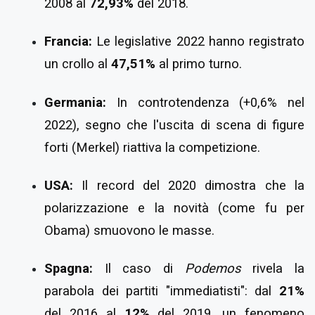
2008 al
72,93%
del 2018.
Francia:
Le legislative 2022 hanno registrato
un crollo al
47,51%
al primo turno.
Germania:
In controtendenza (+0,6% nel
2022), segno che l'uscita di scena di figure
forti (Merkel) riattiva la competizione.
USA:
Il record del 2020 dimostra che la
polarizzazione e la novità (come fu per
Obama) smuovono le masse.
Spagna:
Il caso di
Podemos
rivela la
parabola dei partiti "immediatisti": dal
21%
del 2016 al
12%
del 2019, un fenomeno