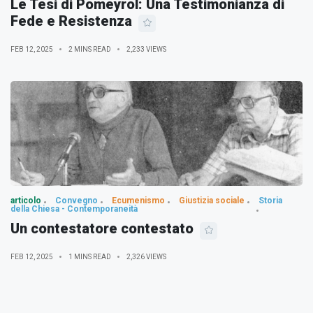
Le Tesi di Pomeyrol: Una Testimonianza di
Fede e Resistenza
FEB 12, 2025
2 MINS READ
2,233 VIEWS
articolo
Convegno
Ecumenismo
Giustizia sociale
Storia
della Chiesa - Contemporaneità
Un contestatore contestato
FEB 12, 2025
1 MINS READ
2,326 VIEWS