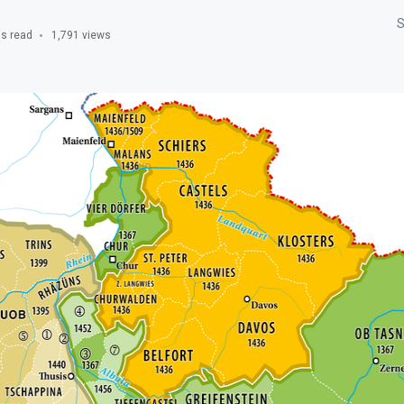
S
s read
1,791 views