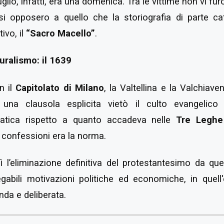
luglio, infatti, era una domenica. Tra le vittime non vi f
si opposero a quello che la storiografia di parte cat
ivo, il
“Sacro Macello”
.
luralismo: il 1639
n il
Capitolato di Milano
, la Valtellina e la Valchiave
 una clausola esplicita vietò il culto evangelico i
atica rispetto a quanto accadeva nelle
Tre Leghe
 confessioni era la norma.
ì l’eliminazione definitiva del protestantesimo da q
egabili motivazioni politiche ed economiche, in quell
nda e deliberata.