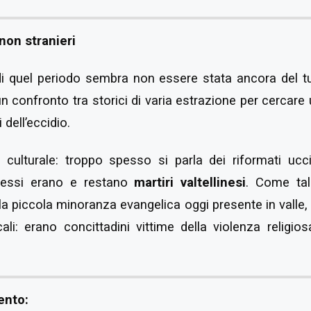
 non stranieri
 di quel periodo sembra non essere stata ancora del tu
un confronto tra storici di varia estrazione per cercare
 dell’eccidio.
culturale: troppo spesso si parla dei riformati uc
tà, essi erano e restano
martiri valtellinesi
. Come tal
la piccola minoranza evangelica oggi presente in valle, 
ocali: erano concittadini vittime della violenza religi
ento: