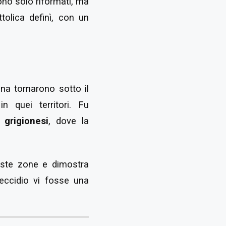
urono solo riformati, ma
tolica definì, con un
nna tornarono sotto il
n quei territori. Fu
 grigionesi
, dove la
ueste zone e dimostra
'eccidio vi fosse una