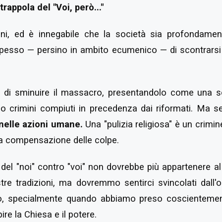
 trappola del "Voi, però..."
ani, ed è innegabile che la società sia profondamen
spesso — persino in ambito ecumenico — di scontrarsi
le di sminuire il massacro, presentandolo come una 
 o crimini compiuti in precedenza dai riformati. Ma se
nelle azioni umane.
Una "pulizia religiosa" è un crim
 la compensazione delle colpe.
a del "noi" contro "voi" non dovrebbe più appartenere a
stre tradizioni, ma dovremmo sentirci svincolati dall'
, specialmente quando abbiamo preso coscientemen
re la Chiesa e il potere.