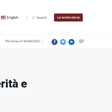
English
La nostra storia
Search
The faces of SondrioCEC
rità e