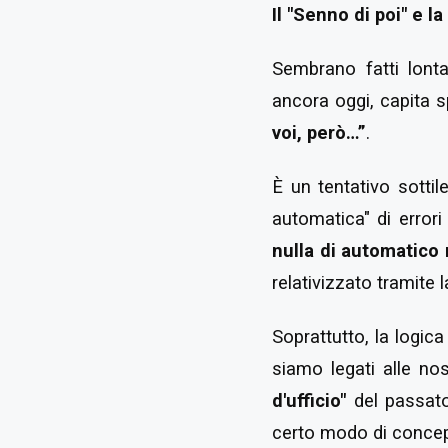
Il "Senno di poi" e la
Sembrano fatti lont
ancora oggi, capita 
voi, però…”
.
È un tentativo sotti
automatica" di errori
nulla di automatico 
relativizzato tramite
Soprattutto, la logic
siamo legati alle no
d'ufficio"
del passato
certo modo di concepi