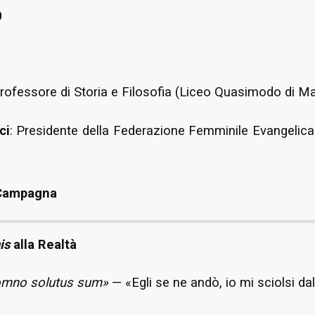
0
Professore di Storia e Filosofia (Liceo Quasimodo di M
ci
: Presidente della Federazione Femminile Evangelic
Campagna
is
alla Realtà
 somno solutus sum»
— «Egli se ne andò, io mi sciolsi da