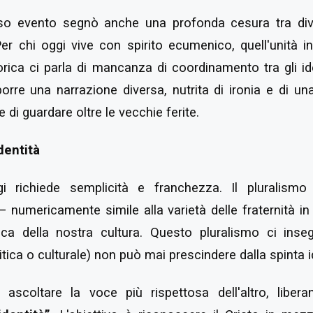
esso evento segnò anche una profonda cesura tra di
r chi oggi vive con spirito ecumenico, quell'unità in
torica ci parla di mancanza di coordinamento tra gli ide
rre una narrazione diversa, nutrita di ironia e di un
di guardare oltre le vecchie ferite.
dentità
i richiede semplicità e franchezza. Il pluralismo
 — numericamente simile alla varietà delle fraternità i
ica della nostra cultura. Questo pluralismo ci inse
olitica o culturale) non può mai prescindere dalla spinta i
ascoltare la voce più rispettosa dell'altro, liber