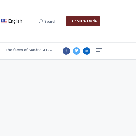
English
La nostra storia
Search
The faces of SondrioCEC