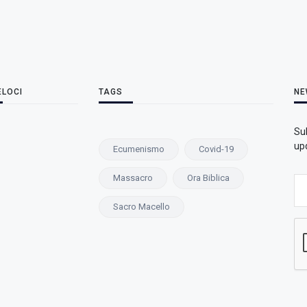
ELOCI
TAGS
NE
Su
upd
Ecumenismo
Covid-19
Massacro
Ora Biblica
Sacro Macello