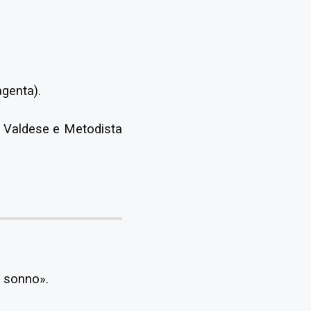
agenta).
a Valdese e Metodista
l sonno».