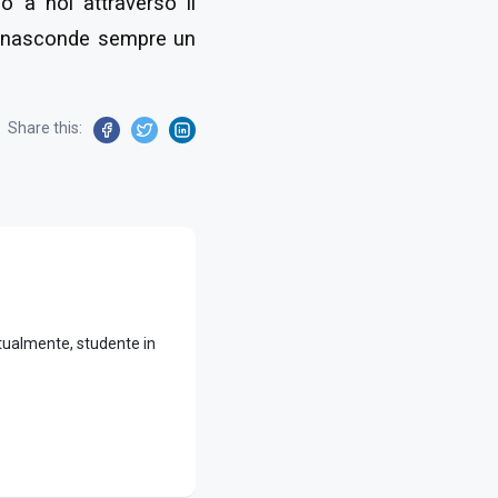
zo a noi attraverso il
 si nasconde sempre un
Share this:
ttualmente, studente in