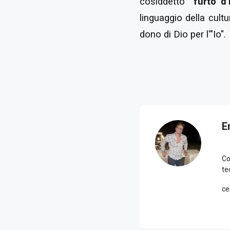
cosiddetto
“furto d’
linguaggio della cult
dono di Dio per l'"Io".
E
Co
te
ce