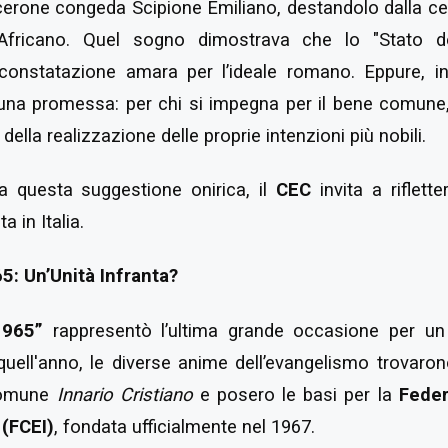
erone congeda Scipione Emiliano, destandolo dalla cele
’Africano. Quel sogno dimostrava che lo "Stato d
 constatazione amara per l’ideale romano. Eppure, in
na promessa: per chi si impegna per il bene comune,
della realizzazione delle proprie intenzioni più nobili.
 questa suggestione onirica, il
CEC
invita a riflett
 in Italia.
5: Un’Unità Infranta?
1965”
rappresentò l’ultima grande occasione per un 
 quell'anno, le diverse anime dell’evangelismo trovaron
comune
Innario Cristiano
e posero le basi per la
Feder
 (FCEI)
, fondata ufficialmente nel 1967.