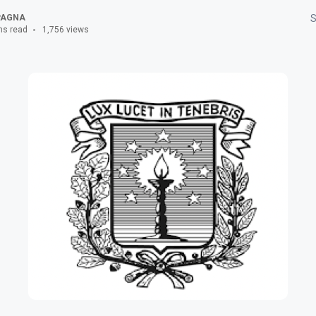
PAGNA
S
ns read
1,756 views