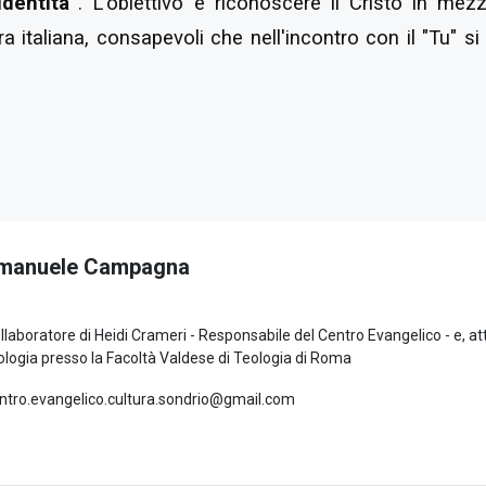
identità”
. L'obiettivo è riconoscere il Cristo in mez
ura italiana, consapevoli che nell'incontro con il "Tu"
manuele Campagna
llaboratore di Heidi Crameri - Responsabile del Centro Evangelico - e, a
ologia presso la Facoltà Valdese di Teologia di Roma
ntro.evangelico.cultura.sondrio@gmail.com