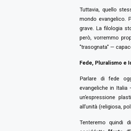
Tuttavia, quello st
mondo evangelico. Pe
grave. La filologia s
però, vorremmo propo
"trasognata" — capace 
Fede, Pluralismo e I
Parlare di fede ogg
evangeliche in Italia
un’espressione plast
all’unità (religiosa, p
Tenteremo quindi di 