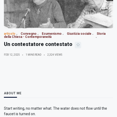
articolo
Convegno
Ecumenismo
Giustizia sociale
Storia
della Chiesa - Contemporaneità
Un contestatore contestato
FEB 12, 2025
1 MINS READ
2,324 VIEWS
ABOUT ME
Start writing, no matter what. The water does not flow until the
faucet is turned on.