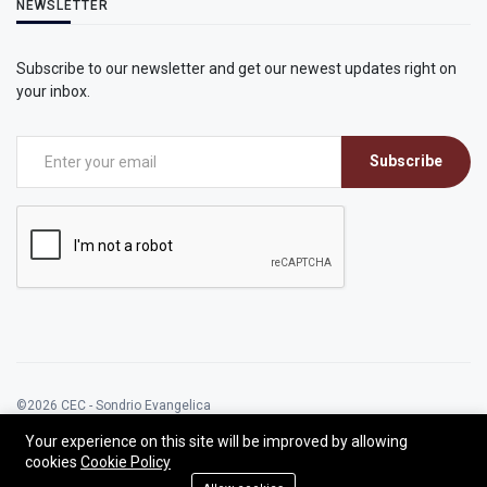
NEWSLETTER
Subscribe to our newsletter and get our newest updates right on
your inbox.
Subscribe
©2026 CEC - Sondrio Evangelica
Developed by Antonio Alia | All rights reserved.
Your experience on this site will be improved by allowing
cookies
Cookie Policy