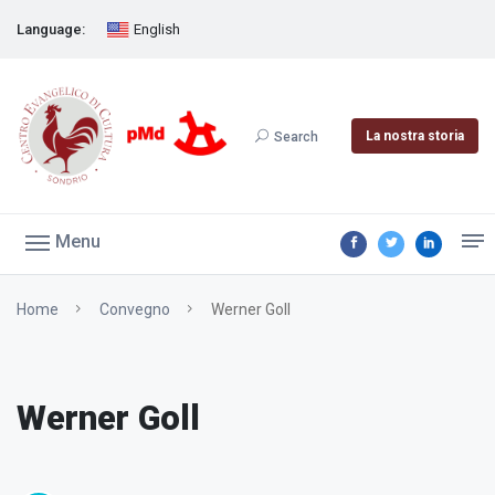
Language:
English
La nostra storia
Search
Menu
Home
Convegno
Werner Goll
Werner Goll