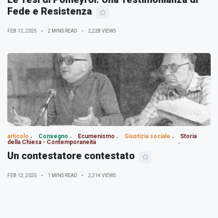
Fede e Resistenza
FEB 12, 2025
2 MINS READ
2,228 VIEWS
articolo
Convegno
Ecumenismo
Giustizia sociale
Storia
della Chiesa - Contemporaneità
Un contestatore contestato
FEB 12, 2025
1 MINS READ
2,314 VIEWS