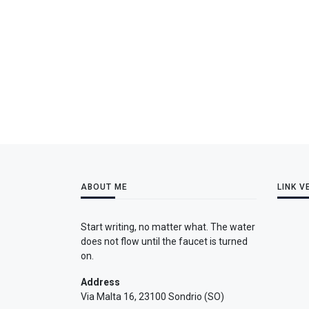
ABOUT ME
LINK V
Start writing, no matter what. The water
does not flow until the faucet is turned
on.
Address
Via Malta 16, 23100 Sondrio (SO)