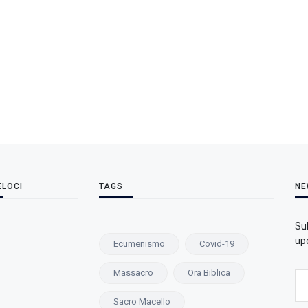
ELOCI
TAGS
NE
Su
upd
Ecumenismo
Covid-19
Massacro
Ora Biblica
Sacro Macello