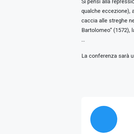
Si pensi alla repress
qualche eccezione), a
caccia alle streghe ne
Bartolomeo” (1572), la
…
La conferenza sarà un