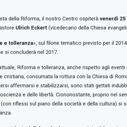
sta della Riforma, il nostro Centro ospiterà
venerdì 25 
pastore
Ulrich Eckert
(vicedecano della Chiesa evangelica
e e tolleranza
», sul filone tematico previsto per il 20
he si concluderà nel 2017.
ttuale, Riforma e tolleranza, anche rispetto agli eventi 
ne cristiana, consumata la rottura con la Chiesa di Rom
rsi affermarsi e stabilizzarsi, sono stati gettati indub
di coscienza e delle libertà. Ciononostante, proprio nel se
’ (con riflessi sul piano della società e della cultura) si
ranza.