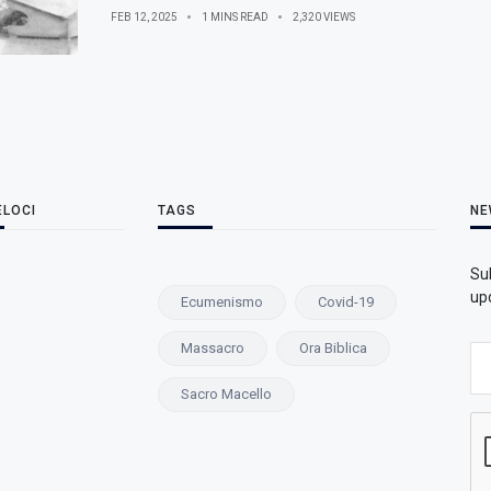
FEB 12, 2025
1 MINS READ
2,320 VIEWS
ELOCI
TAGS
NE
Su
upd
Ecumenismo
Covid-19
Massacro
Ora Biblica
Sacro Macello