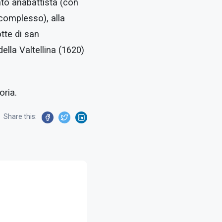
nto anabattista (con
 complesso), alla
otte di san
ella Valtellina (1620)
oria.
Share this: