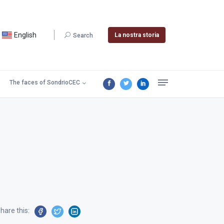
English
La nostra storia
Search
The faces of SondrioCEC
hare this: