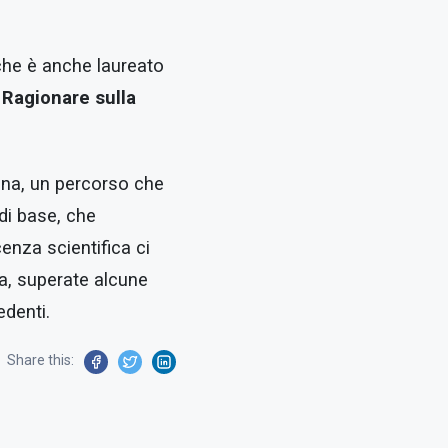
 che è anche laureato
:
Ragionare sulla
iana, un percorso che
 di base, che
nza scientifica ci
va, superate alcune
edenti.
Share this: