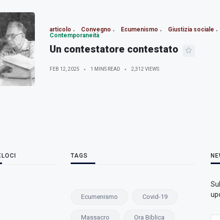
articolo
Convegno
Ecumenismo
Giustizia sociale
Contemporaneità
Un contestatore contestato
FEB 12, 2025
1 MINS READ
2,312 VIEWS
ELOCI
TAGS
NE
Su
upd
Ecumenismo
Covid-19
Massacro
Ora Biblica