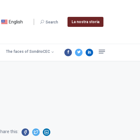
English
La nostra storia
Search
The faces of SondrioCEC
hare this: