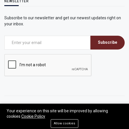
NEWSLETTER
Subscribe to our newsletter and get our newest updates right on
your inbox.
Subscribe
©2026 CEC - Sondrio Evangelica
Your experience on this site will be improved by allowing
cookies
Cookie Policy
Developed by Antonio Alia | All rights reserved.
Allow cookies