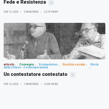
Fede e Resistenza
FEB 12, 2025
2 MINS READ
2,219 VIEWS
articolo
Convegno
Ecumenismo
Giustizia sociale
Storia
della Chiesa - Contemporaneità
Un contestatore contestato
FEB 12, 2025
1 MINS READ
2,304 VIEWS