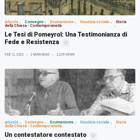
articolo
Convegno
Ecumenismo
Giustizia sociale
Storia
della Chiesa - Contemporaneità
Le Tesi di Pomeyrol: Una Testimonianza di
Fede e Resistenza
FEB 12, 2025
2 MINS READ
2,229 VIEWS
articolo
Convegno
Ecumenismo
Giustizia sociale
Storia
della Chiesa - Contemporaneità
Un contestatore contestato