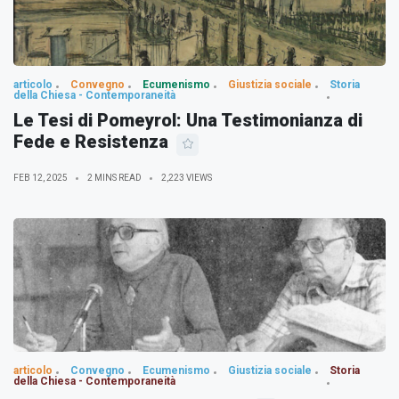
articolo
Convegno
Ecumenismo
Giustizia sociale
Storia
della Chiesa - Contemporaneità
Le Tesi di Pomeyrol: Una Testimonianza di
Fede e Resistenza
FEB 12, 2025
2 MINS READ
2,223 VIEWS
articolo
Convegno
Ecumenismo
Giustizia sociale
Storia
della Chiesa - Contemporaneità