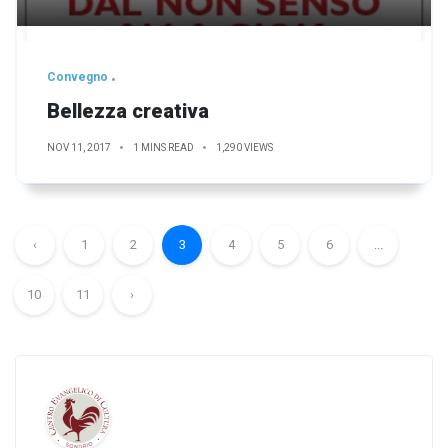
Convegno
Bellezza creativa
NOV 11, 2017
1 MINS READ
1,290 VIEWS
‹
1
2
3
4
5
6
...
10
11
›