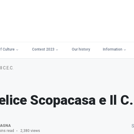
f Culture
Contest 2023
Our history
Information
l C.E.C.
elice Scopacasa e Il C
PAGNA
S
ins read
2,380 views