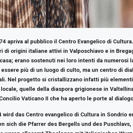
74 apriva al pubblico il Centro Evangelico di Cultura
i di origini italiane attivi in Valposchiavo e in Bregag
asa; erano sostenuti nei loro intenti da numerosi lai
, essere più di un luogo di culto, ma un centro di di
li. Nel progetto si cristallizzano infatti più elementi
ocale, quelle della diaspora grigionese in Valtellin
 Concilio Vaticano II che ha aperto le porte al dial
 wird das Centro evangelico di Cultura in Sondrio e
 sich die Pfarrer des Bergells und des Puschlavs,