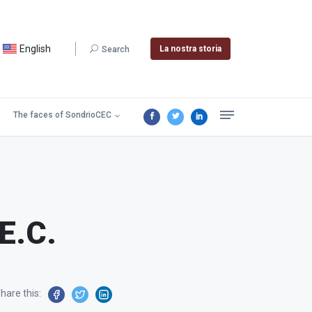
English
La nostra storia
Search
The faces of SondrioCEC
.E.C.
hare this: