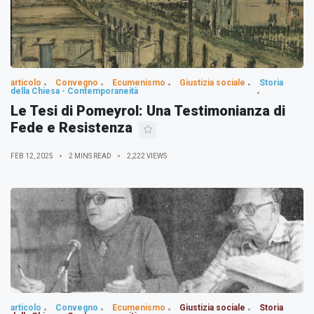
articolo
Convegno
Ecumenismo
Giustizia sociale
Storia
della Chiesa - Contemporaneità
Le Tesi di Pomeyrol: Una Testimonianza di
Fede e Resistenza
FEB 12, 2025
2 MINS READ
2,222 VIEWS
articolo
Convegno
Ecumenismo
Giustizia sociale
Storia